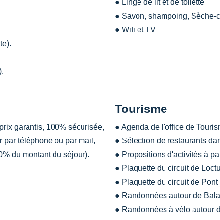
● Linge de lit et de toilette
● Savon, shampoing, Sèche-
● Wifi et TV
te).
).
Tourisme
prix garantis, 100% sécurisée,
● Agenda de l'office de Tour
r par téléphone ou par mail,
● Sélection de restaurants da
(30% du montant du séjour).
● Propositions d'activités à 
● Plaquette du circuit de Loc
● Plaquette du circuit de Pon
● Randonnées autour de Ba
● Randonnées à vélo autour