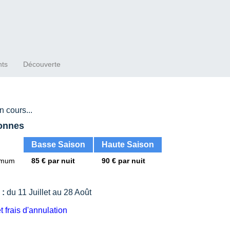
nts
Découverte
 cours...
sonnes
Basse Saison
Haute Saison
nimum
85 € par nuit
90 € par nuit
 :
du 11 Juillet au 28 Août
t frais d'annulation