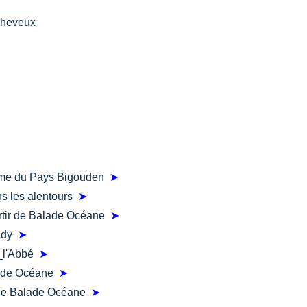
cheveux
isme du Pays Bigouden
➤
ns les alentours
➤
partir de Balade Océane
➤
tudy
➤
t_l'Abbé
➤
lade Océane
➤
 de Balade Océane
➤