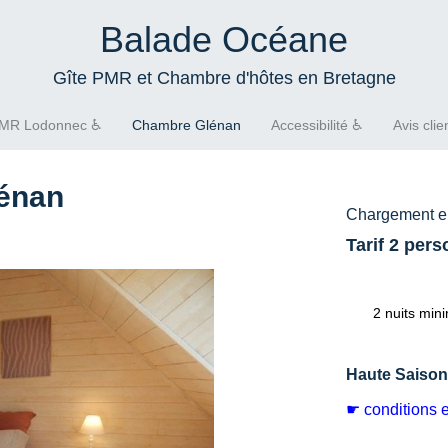
Balade Océane
Gîte PMR et Chambre d'hôtes en Bretagne
PMR Lodonnec ♿
Chambre Glénan
Accessibilité ♿
Avis clie
énan
Chargement en
Tarif 2 per
2 nuits mi
Haute Saison
☛ conditions e